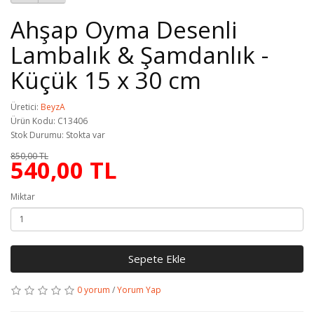
Ahşap Oyma Desenli
Lambalık & Şamdanlık -
Küçük 15 x 30 cm
Üretici:
BeyzA
Ürün Kodu: C13406
Stok Durumu: Stokta var
850,00 TL
540,00 TL
Miktar
Sepete Ekle
0 yorum
/
Yorum Yap